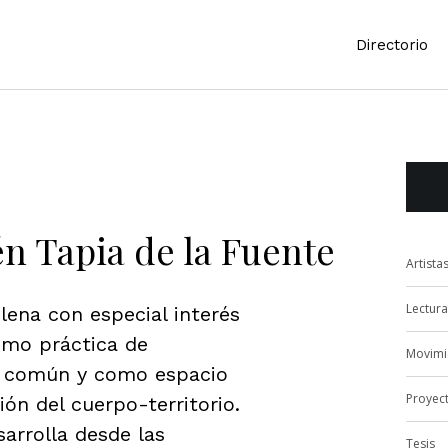
Directorio
én Tapia de la Fuente
Artista
Lectura
ilena con especial interés
omo práctica de
Movimi
o común y como espacio
Proyec
ón del cuerpo-territorio.
sarrolla desde las
Tesis