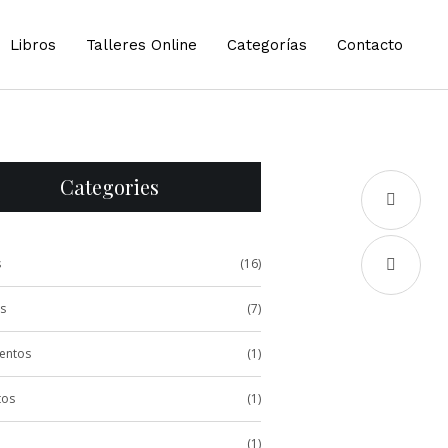
Libros
Talleres Online
Categorías
Contacto
Categories
s
(16)
s
(7)
entos
(1)
tos
(1)
(1)