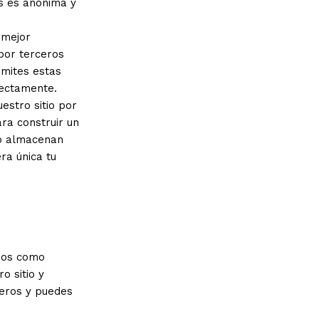
es es anónima y
 mejor
por terceros
rmites estas
rectamente.
estro sitio por
ra construir un
 No almacenan
ra única tu
cios como
o sitio y
ceros y puedes