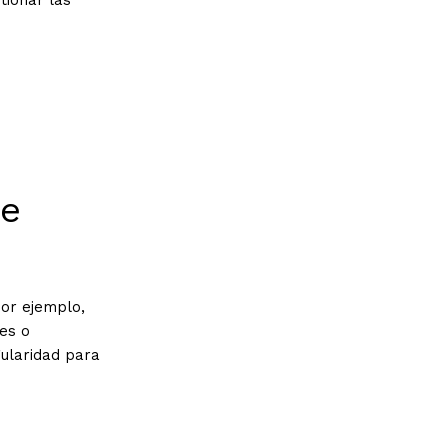
de
por ejemplo,
les o
gularidad para