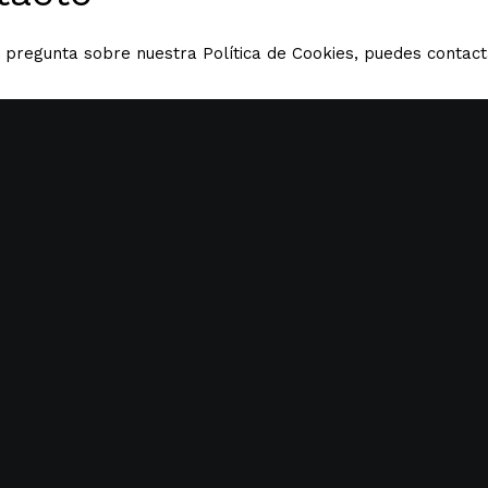
a pregunta sobre nuestra Política de Cookies, puedes contac
rónico:
anudar
@casasapetitona.com
rer de la Murada d’Artrutx 27. 07760. Ciutadella de Menorca.
Nombre
Correo electrónico