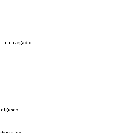
e tu navegador.
e algunas
tionar las