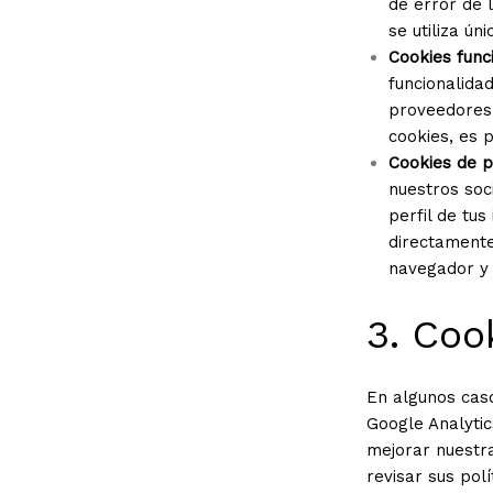
de error de 
se utiliza ún
Cookies func
funcionalida
proveedores 
cookies, es 
Cookies de p
nuestros soc
perfil de tu
directamente
navegador y d
3. Coo
En algunos caso
Google Analytic
mejorar nuestra
revisar sus pol