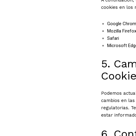
cookies en los
Google Chro
Mozilla Firefo
Safari
Microsoft Edg
5. Cam
Cooki
Podemos actuali
cambios en las 
regulatorias. T
estar informado
6. Con