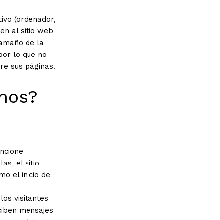
ivo (ordenador,
en al sitio web
 tamaño de la
por lo que no
tre sus páginas.
amos?
uncione
s, el sitio
o el inicio de
os visitantes
eciben mensajes