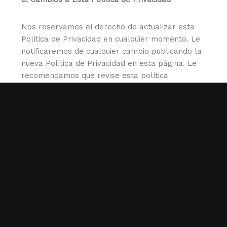
Nos reservamos el derecho de actualizar esta
Política de Privacidad en cualquier momento. Le
notificaremos de cualquier cambio publicando la
nueva Política de Privacidad en esta página. Le
recomendamos que revise esta política
periódicamente para estar informado sobre
cómo protegemos su información.
9. Contacto
Si tiene alguna pregunta sobre esta Política de
Privacidad o sobre nuestras prácticas de
privacidad, por favor contáctenos en:
Anudar.org
Correo electrónico:
anudar@
casasapetitona
.com