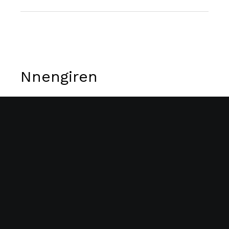
Nnengiren
Nengiren es una artista de bordado de Indonesia,
reconocida por sus intrincadas y coloridas creaciones
textiles que reflejan la rica tradición cultural de su
país.…