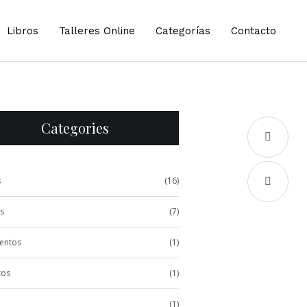
Libros
Talleres Online
Categorías
Contacto
Categories
s
(16)
s
(7)
entos
(1)
tos
(1)
(1)